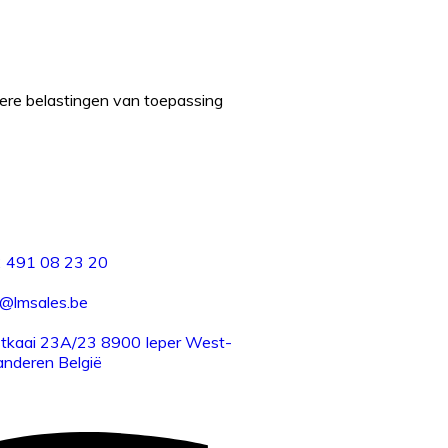
dere belastingen van toepassing
 491 08 23 20
o@lmsales.be
tkaai 23A/23 8900 Ieper West-
anderen België